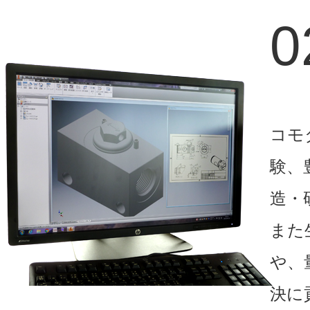
0
コモ
験、
造・
また
や、
決に