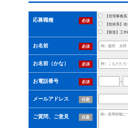
【管理事務系
応募職種
必須
【技術系】改
【製造】工作
お名前
必須
お名前（かな）
必須
お電話番号
-
必須
メールアドレス
任意
ご質問、ご意見
任意