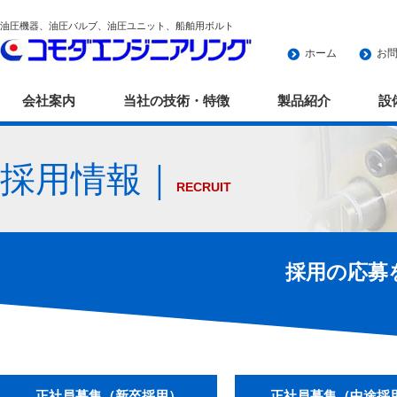
油圧機器、油圧バルブ、油圧ユニット、船舶用ボルト
ホーム
お
会社案内
当社の技術・特徴
製品紹介
設
採用情報｜
RECRUIT
採用の応募
正社員募集（新卒採用）
正社員募集（中途採